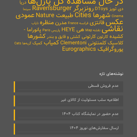
در حال مشاهده کل پازل‌ها
دریا
رونزبرگر Ravensburger
دی تویز DToys
سینما
شهرها Cities
عمودی
طبیعت Nature
Cinema
عکس
منظره
فانتزی
مدرن
نایاب
فرانسه France
نقاشی
هی HEYE
پانوراما -
نقشه Map
پاریس Paris
کشورها
کشیده
کارتونی
کارتون
کشتی و قایق و بندر
کمیاب
کلمنتونی Clementoni
کلاسیک
کمیک
گربه‌ها Cats
یوروگرافیک Eurographics
نوشته‌های تازه
عدم فروش قسطی
اطلاعیه سلب مسئولیت از کالای غیر
عدم حضور در نمایشگاه کتاب ۱۴۰۴
ارسال سفارش‌های نوروز ۱۴۰۴