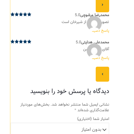
›
محمدرضا ورشوچی
5.0
نمره
5
از
تصویر پرابهتی از شیرخان است
5
پاسخ دهید
محمدعلی هدایتی
5.0
نمره
5
از
آقای شیر ِ خشن
5
پاسخ دهید
‹
دیدگاه یا پرسش خود را بنویسید
نشانی ایمیل شما منتشر نخواهد شد.
بخش‌های موردنیاز
علامت‌گذاری شده‌اند
*
امتیاز شما
(اختیاری)