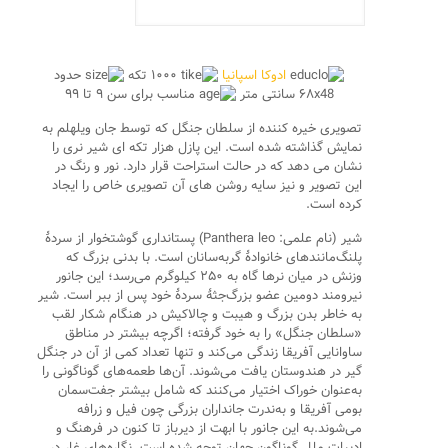
ادوکا اسپانیا
۱۰۰۰ تکه
حدود
۶۸x48 سانتی متر
مناسب برای سن ۹ تا ۹۹
تصویری خیره کننده از سلطان جنگل که توسط جان ویلهلم به
نمایش گذاشته شده است. این پازل هزار تکه ای شیر نری را
نشان می دهد که در حالت استراحت قرار دارد. نور و رنگ در
این تصویر و نیز سایه روشن های آن تصویری خاص را ایجاد
کرده است.
شیر (نام علمی: Panthera leo) پستانداری گوشتخوار از سردهٔ
پلنگ‌مانندهای خانوادهٔ گربه‌سانان است. با بدنی بزرگ که
وزنش در میان نرها گاه به ٢۵٠ کیلوگرم می‌رسد؛ این جانور
نیرومند دومین عضو بزرگ‌جثهٔ سردهٔ خود پس از ببر است. شیر
به خاطر بدن بزرگ و هیبت و چالاکیش در هنگام شکار لقب
«سلطان جنگل» را به خود گرفته؛ اگرچه بیشتر در مناطق
ساوانایی آفریقا زندگی می‌کند و تنها تعداد کمی از آن در جنگل
گیر در هندوستان یافت می‌شوند. آن‌ها طعمه‌های گوناگونی را
به‌عنوان خوراک اختیار می‌کنند که شامل بیشتر جفت‌سمان
بومی آفریقا و به‌ندرت جانداران بزرگی چون فیل و زرافه
می‌شوند.به این جانور با ابهت از دیرباز تا کنون در فرهنگ و
ادبیات ملل گوناگون جهان توجه شده است. نگاره‌های غار در