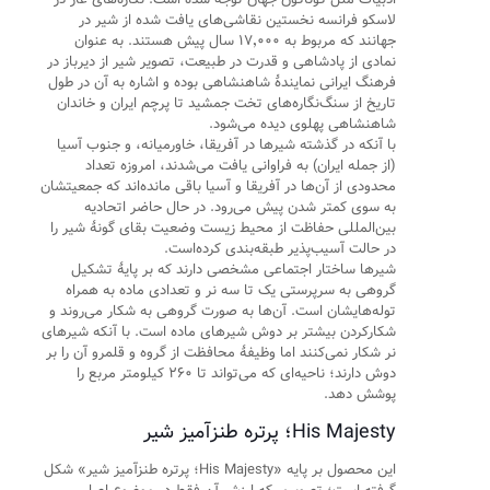
لاسکو فرانسه نخستین نقاشی‌های یافت شده از شیر در
جهانند که مربوط به ۱۷٬۰۰۰ سال پیش هستند. به عنوان
نمادی از پادشاهی و قدرت در طبیعت، تصویر شیر از دیرباز در
فرهنگ ایرانی نمایندهٔ شاهنشاهی بوده و اشاره به آن در طول
تاریخ از سنگ‌نگاره‌های تخت جمشید تا پرچم ایران و خاندان
شاهنشاهی پهلوی دیده می‌شود.
با آنکه در گذشته شیرها در آفریقا، خاورمیانه، و جنوب آسیا
(از جمله ایران) به فراوانی یافت می‌شدند، امروزه تعداد
محدودی از آن‌ها در آفریقا و آسیا باقی مانده‌اند که جمعیتشان
به سوی کمتر شدن پیش می‌رود. در حال حاضر اتحادیه
بین‌المللی حفاظت از محیط زیست وضعیت بقای گونهٔ شیر را
در حالت آسیب‌پذیر طبقه‌بندی کرده‌است.
شیرها ساختار اجتماعی مشخصی دارند که بر پایهٔ تشکیل
گروهی به سرپرستی یک تا سه نر و تعدادی ماده به همراه
توله‌هایشان است. آن‌ها به صورت گروهی به شکار می‌روند و
شکارکردن بیشتر بر دوش شیرهای ماده است. با آنکه شیرهای
نر شکار نمی‌کنند اما وظیفهٔ محافظت از گروه و قلمرو آن را بر
دوش دارند؛ ناحیه‌ای که می‌تواند تا ۲۶۰ کیلومتر مربع را
پوشش دهد.
His Majesty؛ پرتره طنزآمیز شیر
این محصول بر پایه «His Majesty؛ پرتره طنزآمیز شیر» شکل