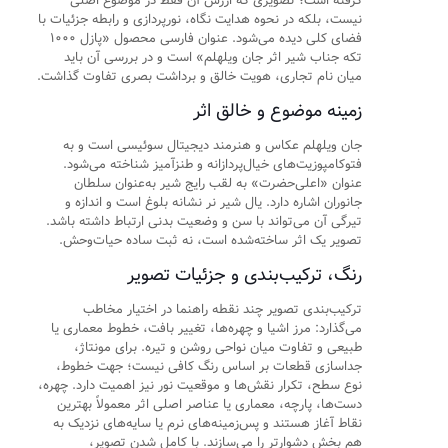
گرفته است؛ تصویری که ارزش آن فقط در موضوع اصلی
نیست، بلکه در نحوه هدایت نگاه، نورپردازی و رابطه جزئیات با
فضای کلی دیده می‌شود. عنوان فارسی محصول «پازل ۱۰۰۰
تکه جناب شیر اثر جان ویلهلم» است و در بررسی آن باید
میان نام تجاری، هویت خالق و برداشت بصری تفاوت گذاشت.
زمینه موضوع و خالق اثر
جان ویلهلم عکاس و هنرمند دیجیتال سوئیسی است و به
فتوکامپوزیت‌های خیال‌پردازانه و طنزآمیز شناخته می‌شود.
عنوان «اعلی‌حضرت» به لقب رایج شیر به‌عنوان سلطان
جانوران اشاره دارد. یال شیر نر نشانه بلوغ است و اندازه و
تیرگی آن می‌تواند با سن و وضعیت بدنی ارتباط داشته باشد.
تصویر یک اثر ساخته‌شده است، نه ثبت ساده حیات‌وحش.
رنگ، ترکیب‌بندی و جزئیات تصویر
ترکیب‌بندی تصویر چند نقطه راهنما در اختیار مخاطب
می‌گذارد: مرز اشیا و چهره‌ها، تغییر بافت، خطوط معماری یا
طبیعی و تفاوت میان نواحی روشن و تیره. برای مونتاژ،
جداسازی قطعات بر اساس رنگ کافی نیست؛ جهت خطوط،
نوع سطح، تکرار نقش‌ها و موقعیت نور نیز اهمیت دارد. چهره،
دست‌ها، پارچه، معماری یا عناصر اصلی اثر معمولاً بهترین
نقاط آغاز هستند و پس‌زمینه‌های نرم یا سایه‌های نزدیک به
هم بخش دشوارتر را می‌سازند. با کامل شدن تصویر،