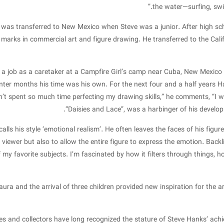
the water—surfing, swi
 was transferred to New Mexico when Steve was a junior. After high sc
t marks in commercial art and figure drawing. He transferred to the Cali
a job as a caretaker at a Campfire Girl’s camp near Cuba, New Mexico i
nter months his time was his own. For the next four and a half years H
adn’t spent so much time perfecting my drawing skills,” he comments, “I w
“Daisies and Lace”, was a harbinger of his developi
alls his style ‘emotional realism’. He often leaves the faces of his figu
 viewer but also to allow the entire figure to express the emotion. Backli
my favorite subjects. I’m fascinated by how it filters through things, h
aura and the arrival of three children provided new inspiration for the 
ries and collectors have long recognized the stature of Steve Hanks’ ach