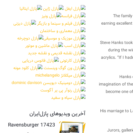
The family
earning excellen
Steve Hanks took 
during the wi
acrylics. “If I h
Hanks c
imagination of the
become one of 
His marriage to L
آخرین ویدیوهای پازل‌ایران
Ravensburger 17423
Jurors, galle