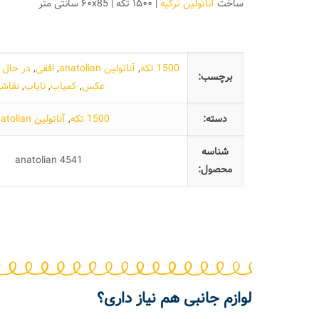
ساخت
آناتولین ترکیه
| ۱۵۰۰ تکه | ۶۰x85 سانتی متر
1500 تکه
,
آناتولین anatolian
,
افقی
,
در حال 
برچسب:
عکس
,
کمیاب
,
نایاب
,
نقاش
دسته:
1500 تکه
,
آناتولین Anatolian
شناسه
anatolian 4541
محصول:
لوازم جانبی هم نیاز داری؟