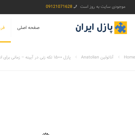
موجودی سایت به روز است
09121071628
صفحه اصلی
فرو
Home
آناتولین Anatolian
پازل ۱۵۰۰ تکه زنی در آیینه – زمانی برای انعکاس