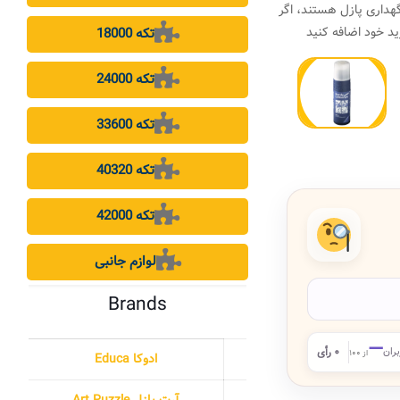
هداری پازل هستند، اگر
د خود اضافه کنید
18000 تکه
24000 تکه
33600 تکه
40320 تکه
42000 تکه
لوازم جانبی
Brands
—
بران
۰ رأی
از ۱۰۰
ادوکا Educa
آرت پازل Art Puzzle