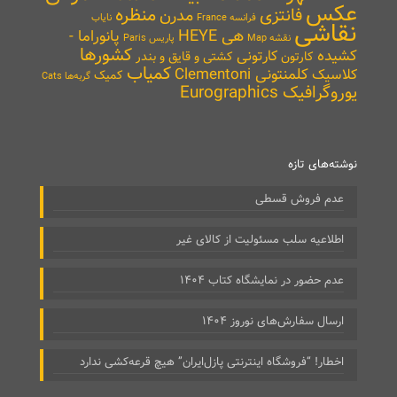
عکس
منظره
فانتزی
مدرن
نایاب
فرانسه France
نقاشی
هی HEYE
پانوراما -
نقشه Map
پاریس Paris
کشورها
کشیده
کارتونی
کارتون
کشتی و قایق و بندر
کمیاب
کلمنتونی Clementoni
کلاسیک
کمیک
گربه‌ها Cats
یوروگرافیک Eurographics
نوشته‌های تازه
عدم فروش قسطی
اطلاعیه سلب مسئولیت از کالای غیر
عدم حضور در نمایشگاه کتاب ۱۴۰۴
ارسال سفارش‌های نوروز ۱۴۰۴
اخطار! “فروشگاه اینترنتی پازل‌ایران” هیچ قرعه‌کشی ندارد