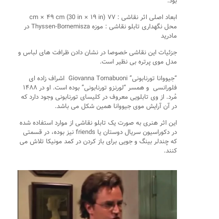
بود.
ابعاد اصلی اثر نقاشی : ۷۷ cm × ۴۹ cm (30 in × ۱۹ in)
محل نگهداری تابلو نقاشی : موزه Thyssen-Bornemisza در
مادرید
جزئیات این نقاشی خصوصا در نشان دادن ظرافت های لباس و
مدل موی پرتره بی نظیر است.
“جیووانا تورنابونی” Giovanna Tornabuoni اشراف زاده ای
فلورانسی و همسر “لورنزو تورنابونی” بوده است. او در ۱۴۸۸
مُرد. از وی تابلویی معروف در کلیسای تورنابونی وجود دارد که
در آن آرایش موی جیووانا همین شکل می باشد.
این اثر هنری به صورت یک تابلو نقاشی از موارد استفاده شده
در دکوراسیون سریال دوستان یا friends نیز بوده، در قسمتی
که چندلر بینگ و جویی برای باز کردن در کمد مونیکا تلاش می
کنند.