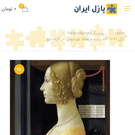
0
۰ تومان
Home
رونزبرگر Ravensburger
پازل ۱۰۰۰ تکه پرتره جیووانا تورنابونی اثر گرلاندایو