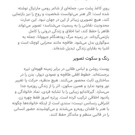
روی کاغذ پشت سر، جمله‌ای از شاعر رومی مارتیال نوشته
شده است: اگر هنر می‌توانست شخصیت و روح را نیز بازنمایی
کند، هیچ تصویری زیباتر از این در جهان نبود. این عبارت
محدودیت نقاشی را به رسمیت می‌شناسد؛ تصویر می‌تواند
ظاهر را حفظ کند، اما اخلاق و زندگی درونی را کامل
بازنمی‌گرداند. در زمینه مرگ زودهنگام جیووانا، جمله به
سوگواری بدل می‌شود. طاقچه مانند محرابی کوچک است و
اشیا به بقایای زندگی تبدیل شده‌اند.
رنگ و سکوت تصویر
پوست روشن و لباس طلایی در برابر زمینه قهوه‌ای تیره
برجسته‌اند. خطوط افقی طاقچه و عمودی دیوار، بدن را در
ساختاری ثابت محصور می‌کنند. هیچ منظره، حرکت یا تغییر
نور وجود ندارد و همین سکون، اثر را از زندگی روزمره جدا
می‌سازد. گیرلاندایو زیبایی را با تشابه فردی، نماد خانوادگی و
یادبود اخلاقی ترکیب کرده است. پرتره امروز فقط چهره زن
اشرافی رنسانس نیست؛ سندی است از اینکه خانواده‌ها چگونه
با هنر با فقدان روبه‌رو می‌شدند و می‌کوشیدند حضور انسانی
را در قالبی منظم و ماندگار حفظ کنند.