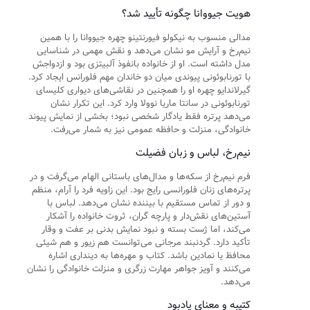
هویت جیووانا چگونه تأیید شد؟
مدالی منسوب به نیکولو فیورنتینو چهره جیووانا را با همین
نیم‌رخ و آرایش مو نشان می‌دهد و نقش مهمی در شناسایی
مدل داشته است. او از خانواده بانفوذ آلبیتزی بود و ازدواجش
با تورنابوئونی پیوندی میان دو خاندان مهم فلورانس ایجاد کرد.
گیرلاندایو چهره او را همچنین در نقاشی‌های دیواری کلیسای
تورنابوئونی در سانتا ماریا نوولا وارد کرد. این تکرار نشان
می‌دهد پرتره فقط یادگار شخصی نبود؛ بخشی از نمایش پیوند
خانوادگی، منزلت و حافظه عمومی نیز به شمار می‌رفت.
نیم‌رخ، لباس و زبان فضیلت
فرم نیم‌رخ از سکه‌ها و مدال‌های باستانی الهام می‌گرفت و در
پرتره‌های زنان فلورانسی رایج بود. این زاویه فرد را آرام، منظم
و دور از تماس مستقیم با بیننده نشان می‌دهد. لباس با
آستین‌های نقش‌دار و پارچه گران، ثروت خانواده را آشکار
می‌کند، اما ژست بسته و نبود نمایش بدنی بر عفت و وقار
تأکید دارد. گردنبند مرجانی می‌توانست هم زیور و هم شیئی
محافظ یا نمادین باشد. کتاب و مهره‌ها به دینداری اشاره
می‌کنند و آویز جواهر مهارت زرگری و منزلت خانوادگی را نشان
می‌دهد.
کتیبه و معنای یادبود