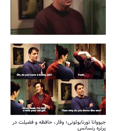
جیووانا تورنابوئونی؛ وقار، حافظه و فضیلت در
پرتره رنسانس