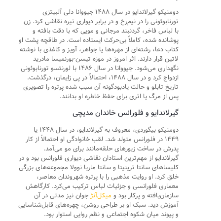
دومنیکو گیرلاندایو در سال ۱۴۸۸ جیووانا دلی آلبیتزی
تورنابوئونی را در نیم‌رخ و در برابر دیواری تیره نقاشی کرد. زن
با لباس فاخر، گردنبند مرجانی و مویی که با دقت بافته و
پوشانده شده، کاملاً بی‌حرکت ایستاده است. در طاقچه پشت او
کتاب دعا، رشته‌ای از مهره‌ها یا جواهر، آویز و کاغذی با نوشته
لاتین قرار دارند. اثر امروز در موزه تیسن-بورنمیسا مادرید
نگهداری می‌شود. جیووانا در سال ۱۴۸۶ با لورنتسو تورنابوئونی
ازدواج کرد و در سال ۱۴۸۸، احتمالاً در پی زایمان، درگذشت.
تاریخ تابلو و حالت یادبودگونه آن سبب شده پرتره را تصویری
پس از مرگ یا اثری برای حفظ خاطره او بدانند.
گیرلاندایو و فلورانس خاندان مدیچی
دومنیکو بیگوردی، معروف به گیرلاندایو، در سال ۱۴۴۸ یا
۱۴۴۹ در فلورانس متولد شد. لقب خانوادگی او احتمالاً از کار
پدرش در ساخت زیورهای حلقه‌مانند برای مو می‌آمد.
گیرلاندایو از مهم‌ترین استادان نقاشی دیواری فلورانس بود و در
کلیساهای سانتا ترینیتا و سانتا ماریا نوولا مجموعه‌های بزرگی
خلق کرد. او روایت مذهبی را با پرتره شهروندان معاصر،
معماری فلورانسی و جزئیات لباس ترکیب می‌کرد. کارگاهش
سازمان‌یافته و پرکار بود و
میکل‌آنژ
جوان نیز مدتی در آن
آموزش دید. سبک او بر طراحی روشن، چهره‌های قابل‌شناسایی
و پیوند میان شکوه اجتماعی و نظم روایی استوار بود.