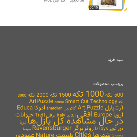
58 بازدید
28 آبان 1402
00:15
سبد خرید
برچسب محصولات
1000 تکه
500 تکه
1500 تکه
2000 تکه
3000
ArtPuzzle
Smart Cut Technology
تکه
comic
آرت‌پازل Art Puzzle
ادوکا Educa
آناتولین anatolian
افقی
اروپا Europe
حیوانات
ترفل Trefl
ایتالیا Italy
در حال مشاهده کل پازل‌ها
دریا
رونزبرگر Ravensburger
دی تویز DToys
سینما
شهرها Cities
عمودی
طبیعت Nature
Cinema