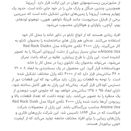
از مشورترین زیست‌بومهای جهان در این ایالت قرار دارد. آریزونا
همچنینی چندین جنگل و پارک ملی را در خود جای داده است. حدود یک
چهارم وسعت آریزونا را زمین‌های دولتی تشکیل داده است که سرزمین
برخی از قبایل سرخپوست مانند قبیلهٔ ناواهو، هوپی، توهونو اودهام،
یوم، آپاچی، یاواپای و هوالاپای محسوب می‌شود.
افراد زیادی هستند که از انواع تابلو در دکور خانه یا محل کار خود
استفاده می‌کنند. عده‌ای هم پازل های ساخته‌شده را به‌عنوان تابلو به
کار می‌گیرند. پازل ۴۰۰۰ تکه‌ی «ادوکا» مدل «Red Rock Dusk
Arizona Usa» نمای بسیار زیبایی از دشت آریزونای آمریکا را به تصویر
کشیده است. این پازل با طرح زیبایش، علاوه بر اینکه باعث تمرکز
می‌شود، می‌تواند به‌عنوان یک تابلوی زیبا در محل کار یا خانه
مورداستفاده قرار گیرد. این محصول در یک بسته‌بندی به ابعاد ۸ × ۳۱
× ۴۶ سانتی‌متر قرار دارد که از ۴۰۰۰ تکه پازل مختلف تشکیل شده
است. با توجه به قطعات ریز پازل، باید مراقب بود که این قطعات دور از
دسترس کودکان قرار گیرند. زمانی‌که این پازل به طور کامل ساخته شود،
دارای ابعاد ۹۵ × ۱۳۵ سانتی‌متر خواهد بود که جلوه‌ی خوب دوبعدی از
یک منظره را به تصویر می‌کشد. باید توجه داشت که تعداد قطعات بالا و
ریزبودن آن‌ها باعث شده پازل ۴۰۰۰ تکه‌ی ادوکا مدل Red Rock Dusk
Arizona Usa مناسب بزرگسالان باشد. این پازل از محصولات شرکت
ادوکاست که در سال ۱۸۹۴ تاسیس شد. این شرکت بازی‌های فکری و
پازل‌های زیبایی را برای افراد مختلف جامعه تولید می‌کند که از کیفیت
خوبی برخوردار هستند.