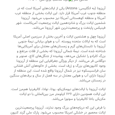
آریزونا (به انگلیسی: Arizona) یکی از ایالت‌های آمریکا است که در
منطقه جنوب غرب آمریکا قرار دارد. این ایالت بخشی از منطقه غرب
آمریکا و منطقه کوهستانی آمریکا نیز محسوب می‌شود. آریزونا
ششمین ایالت بزرگ و شانزدهمین ایالت پرجمعیت آمریکاست. شهر
فینیکس پایتخت و پرجمعیت‌ترین شهر آریزونا می‌باشد.
آریزونا چهل و هشتمین ایالت و آخرین بخش از سرزمین اصلی آمریکا
است که به ایالات متحده پیوسته. آب و هوای بیابانی نیمهٔ جنوبی
آریزونا با تابستان‌های گرم و زمستان‌های معتدل برای آمریکایی‌ها
شناخته شده است. نیمهٔ شمالی آریزونا که بخشی از فلات مرتفع و
بزرگ کلرادو را تشکیل می‌دهد، پوشیده از جنگل‌های کاج، صنوبر و
دوگلاس فر می‌باشد. از دیگر ویژگی جغرافیایی این منطقه از آریزونا
وجود کانیون‌های بزرگ و ژرف است. بخشی از «کوه‌های آتش فشانی
سان فرانسیسکو» نیز در شمال آریزونا واقع شده است. این منطقه از
آریزونا دارای آب و هوایی معتدل در سه فصل از سال و برف‌های سنگین
در زمستان می‌باشد.
ایالت آریزونا با ایالت‌های نیومکزیکو، یوتا، نوادا، کالیفرنیا هم‌مرز است.
این ایالت همچنین دارای ۶۲۶ کیلومتر مرز بین‌المللی با دو ایالت
مکزیکی باخا کالیفرنیا و سونورا می‌باشد.
با فرض این که دریاچه‌های بزرگ وجود ندارند، آریزونا پرجمعیت‌ترین
ایالت محصور در خشکی امریکا محسوب می‌شود. پارک ملی گرند کنیون