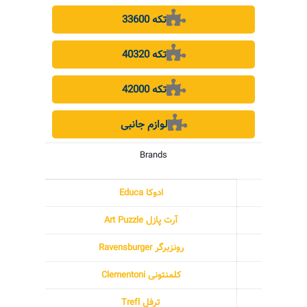
33600 تکه
40320 تکه
42000 تکه
لوازم جانبی
Brands
ادوکا Educa
آرت پازل Art Puzzle
رونزبرگر Ravensburger
کلمنتونی Clementoni
ترفل Trefl