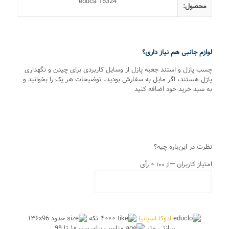
educa 16324
محصول:
لوازم جانبی هم نیاز داری؟
چسب پازل و استند جعبه پازل از وسایل کاربردی برای چیدن و نگهداری
پازل هستند، اگر مایل به سفارش بودید، توضیحات هر یک را بخوانید و
به سبد خرید خود اضافه کنید
نظرت در این‌باره چیه؟
امتیاز کاربران
—
۰ رأی
از ۱۰۰
ادوکا اسپانیا
۴۰۰۰ تکه
حدود ۱۳۶x96
سانتی متر
مناسب برای سن ۱۰ تا ۹۹