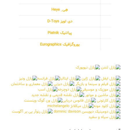
هِی ِ Heye
دی تویز D-Toys
پیاتنیک Piatnik
یوروگرافیک Eurographics