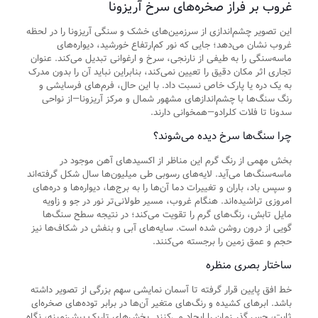
غروب بر فراز صخره‌های سرخ آریزونا
این تصویر چشم‌اندازی از سرزمین‌های خشک و سنگی آریزونا را در لحظه
غروب نشان می‌دهد؛ جایی که نور کم‌ارتفاع خورشید، دیواره‌های
ماسه‌سنگی را به طیفی از نارنجی، سرخ و ارغوانی تبدیل می‌کند. عنوان
تجاری اثر مکان دقیق را تعیین نمی‌کند، بنابراین نباید آن را بدون مدرک
به یک دره یا پارک خاص نسبت داد. با این حال، فرم‌های فرسایشی و
رنگ سنگ‌ها با چشم‌اندازهای مشهور شمال و مرکز آریزونا—از نواحی
سدونا تا فلات کلرادو—همخوانی دارند.
چرا سنگ‌ها سرخ دیده می‌شوند؟
بخش مهمی از رنگ گرم این مناظر از اکسیدهای آهن موجود در
ماسه‌سنگ‌ها می‌آید. لایه‌های رسوبی طی میلیون‌ها سال شکل گرفته‌اند
و سپس باد، باران و تغییرات دما آن‌ها را به برج‌ها، دیواره‌ها و دره‌های
امروزی تراشیده‌اند. هنگام غروب، مسیر طولانی‌تر نور در جو و زاویه
مایل تابش، رنگ‌های گرم را تقویت می‌کند؛ در نتیجه سطح سنگ‌ها
گویی از درون روشن شده است. سایه‌های آبی و بنفش در شکاف‌ها نیز
حجم و عمق زمین را برجسته می‌کنند.
ساختار بصری منظره
خط افق پایین قرار گرفته تا آسمان نمایشی سهم بزرگی از تصویر داشته
باشد. ابرهای کشیده و رنگ‌های متغیر آن‌ها در برابر توده‌های صخره‌ای
ثابت، حس گذر زمان را ایجاد می‌کنند. بخش‌های تاریک پیش‌زمینه، نگاه