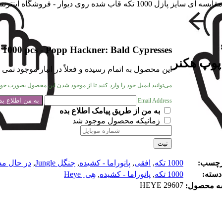
1000 pcs - Popp Hackner: Bald Cypresses
این محصول به اتمام رسیده و فعلاً در انبار موجود نمی 
می‌توانید ایمیل خود را وارد کنید تا از موجود شدن این محصول بصورت خودک
Email Address
به من از طریق پیامک اطلاع بده
زمانیکه محصول موجود شد
ثبت
رچسب:
1000 تکه
,
افقی
,
پانوراما - کشیده
,
جنگل Jungle
,
در حال مش
دسته:
1000 تکه
,
پانوراما - کشیده
,
هِی ِ Heye
HEYE 29607
ه محصول: