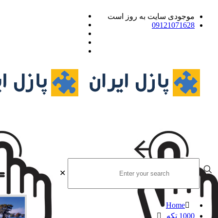
موجودی سایت به روز است
09121071628
✕
Home
1000 تکه