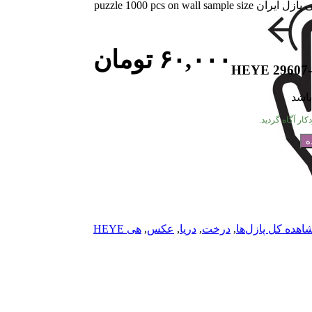
۶۰,۰۰۰
تومان
HEYE 29607- 
باشد
ار آگاه گردید.
اهده کل پازل‌ها
,
درخت
,
دریا
,
عکس
,
هی HEYE