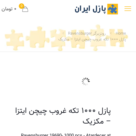
0
۰ تومان
Home
رونزبرگر Ravensburger
پازل ۱۰۰۰ تکه غروب چیچن ایتزا – مکزیک
پازل ۱۰۰۰ تکه غروب چیچن ایتزا
– مکزیک
Ravensburger 19690- 1000 pcs - Atardecer at