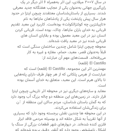
در سال ۲۰۰۷ میلادی، این اثر به‌همراه ۶ اثر دیگر در یک
رای‌گیری جهانی به‌عنوان یکی از عجایب هفتگانه جدید معرفی
شدند. بسیاری از باستان‌شناسان معتقدند چیچن ایتزا در حدود
هزار سال پیش پایتخت یکی از پادشاهان مایاها به نام
«تاپیلتزین چه کوئتزالکولت» بوده‌است. کاربرد این معبد تقدیم
قربانی به خدای باران مایاها، چاک، بوده است. قربانی کردن
انسان نیز در این معبد معمول بوده و بقایای انسان های
قربانی شده نیز در معبد یافت شده‌اند.
محوطه چیچن ایتزا شامل چندین ساختمان سنگی است که
قبلاً به‌عنوان قصر، معبد، حمام، مغازه و غیره به کار
می‌رفته‌اند. قسمت‌های مهم آن عبارتند از:
El Castillo (قلعه)
مهمترین اثر این مجموعه، El Castillo (قلعه) است که
عبارتست از هرمی پلکانی که از هر چهار طرف دارای پله‌هایی
تا بالای هرم است. این معبد، متعلق به خدای آسمان بوده
است.
معابد و سازه‌های دیگری نیز در محوطه اثر تاریخی چیچن ایتزا
قرار دارند. در زمین‌های این منطقه دو چاله بزرگ آب وجود دارد
که به گمان باستان شناسان، مردم ساکن این منطقه از ٱن
برای زندگی‌شان استفاده می‌کردند.
در این محوطه ها چندین نقش برجسته وجود دارد که بسیاری
از آنها تقریباً به شکل حلقه اند و بوسیله مردمی فاقد ابزار
فلزی کنده شده‌اند. در دیوارهای شهر قطعات بزرگی از سنگ با
اشکال نامشخص وجود دارد که آنقدر دقیق بریده شده‌اند که