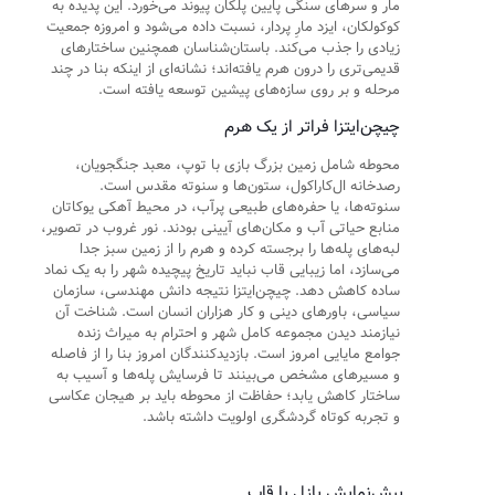
مار و سرهای سنگی پایین پلکان پیوند می‌خورد. این پدیده به
کوکولکان، ایزد مارِ پردار، نسبت داده می‌شود و امروزه جمعیت
زیادی را جذب می‌کند. باستان‌شناسان همچنین ساختارهای
قدیمی‌تری را درون هرم یافته‌اند؛ نشانه‌ای از اینکه بنا در چند
مرحله و بر روی سازه‌های پیشین توسعه یافته است.
چیچن‌ایتزا فراتر از یک هرم
محوطه شامل زمین بزرگ بازی با توپ، معبد جنگجویان،
رصدخانه ال‌کاراکول، ستون‌ها و سنوته مقدس است.
سنوته‌ها، یا حفره‌های طبیعی پرآب، در محیط آهکی یوکاتان
منابع حیاتی آب و مکان‌های آیینی بودند. نور غروب در تصویر،
لبه‌های پله‌ها را برجسته کرده و هرم را از زمین سبز جدا
می‌سازد، اما زیبایی قاب نباید تاریخ پیچیده شهر را به یک نماد
ساده کاهش دهد. چیچن‌ایتزا نتیجه دانش مهندسی، سازمان
سیاسی، باورهای دینی و کار هزاران انسان است. شناخت آن
نیازمند دیدن مجموعه کامل شهر و احترام به میراث زنده
جوامع مایایی امروز است. بازدیدکنندگان امروز بنا را از فاصله
و مسیرهای مشخص می‌بینند تا فرسایش پله‌ها و آسیب به
ساختار کاهش یابد؛ حفاظت از محوطه باید بر هیجان عکاسی
و تجربه کوتاه گردشگری اولویت داشته باشد.
پیش‌نمایش پازل با قاب