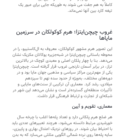
کاملاً به هم جفت می شوند به طوریکه جایی برای عبور یک
تیغه کارد بین آنها نمی‌ماند.
غروب چیچن‌ایتزا؛ هرم کوکولکان در سرزمین
مایاها
این تصویر هرم مشهور کوکولکان، معروف به ال‌کاستییو، را در
محوطه باستانی چیچن‌ایتزا در شبه‌جزیره یوکاتان مکزیک نشان
می‌دهد. بنا با چهار پلکان اصلی و معبدی کوچک در بالاترین
تراز، در برابر آسمان نارنجی غروب قرار گرفته است. چیچن‌ایتزا
یکی از مهم‌ترین مراکز سیاسی و مذهبی جهان مایا بود و در
دوره‌های مختلف، به‌ویژه از حدود سده نهم تا سیزدهم
میلادی، رشد کرد. معماری آن ترکیبی از سنت‌های مایایی و
تأثیرات منطقه‌ای گسترده‌تر است و نشان می‌دهد این شهر در
شبکه‌ای از تجارت و ارتباط فرهنگی قرار داشت.
معماری، تقویم و آیین
هر ضلع هرم پلکانی دارد و تعداد پله‌ها اغلب با چرخه سال
خورشیدی مرتبط دانسته می‌شود، هرچند تعبیرهای عددی باید
با احتیاط بیان شوند. در روزهای نزدیک اعتدال بهاری و پاییزی،
سایه پله‌ها روی نرده شمالی الگویی مثلثی می‌سازد که به بدن