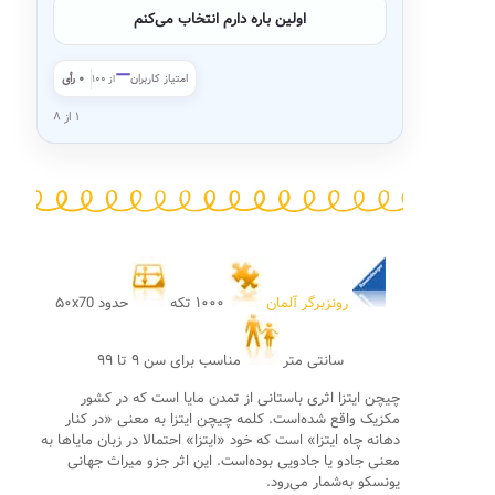
اولین باره دارم انتخاب می‌کنم
—
امتیاز کاربران
۰ رأی
از ۱۰۰
۱ از ۸
رونزبرگر آلمان
۱۰۰۰ تکه
حدود ۵۰x70
سانتی متر
مناسب برای سن ۹ تا ۹۹
چیچن ایتزا اثری باستانی از تمدن مایا است که در کشور
مکزیک واقع شده‌است. کلمه چیچن ایتزا به معنی «در کنار
دهانه چاه ایتزا» است که خود «ایتزا» احتمالا در زبان مایاها به
معنی جادو یا جادویی بوده‌است. این اثر جزو میراث جهانی
یونسکو به‌شمار می‌رود.