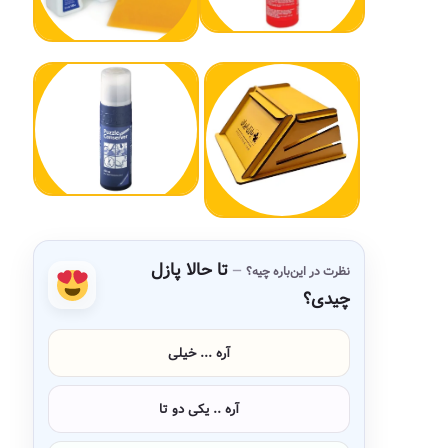
تا حالا پازل
نظرت در این‌باره چیه؟
چیدی؟
آره ... خیلی
آره .. یکی دو تا