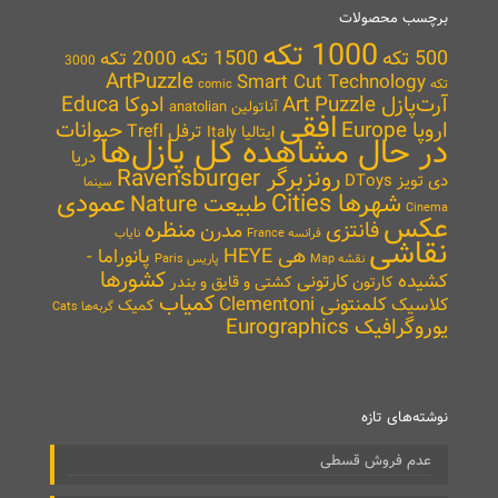
برچسب محصولات
1000 تکه
500 تکه
1500 تکه
2000 تکه
3000
ArtPuzzle
Smart Cut Technology
تکه
comic
آرت‌پازل Art Puzzle
ادوکا Educa
آناتولین anatolian
افقی
اروپا Europe
حیوانات
ترفل Trefl
ایتالیا Italy
در حال مشاهده کل پازل‌ها
دریا
رونزبرگر Ravensburger
دی تویز DToys
سینما
شهرها Cities
عمودی
طبیعت Nature
Cinema
عکس
منظره
فانتزی
مدرن
نایاب
فرانسه France
نقاشی
هی HEYE
پانوراما -
نقشه Map
پاریس Paris
کشورها
کشیده
کارتونی
کارتون
کشتی و قایق و بندر
کمیاب
کلمنتونی Clementoni
کلاسیک
کمیک
گربه‌ها Cats
یوروگرافیک Eurographics
نوشته‌های تازه
عدم فروش قسطی