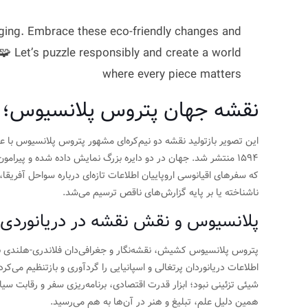
aging. Embrace these eco-friendly changes and
 🧩 Let’s puzzle responsibly and create a world
where every piece matters
نقشه جهان پتروس پلانسیوس؛ مر
۱۵۹۴ منتشر شد. جهان در دو دایره بزرگ نمایش داده شده و پیرام
که سفرهای اقیانوسی اروپاییان اطلاعات تازه‌ای درباره سواحل آفریقا،
ناشناخته یا بر پایه گزارش‌های ناقص ترسیم می‌شد.
پلانسیوس و نقش نقشه در دریانوردی 
پتروس پلانسیوس کشیش، نقشه‌نگار و جغرافی‌دان فلاندری-هلندی ب
اطلاعات دریانوردان پرتغالی و اسپانیایی را گردآوری و بازتنظیم می‌ک
شیئی تزئینی نبود؛ ابزار قدرت اقتصادی، برنامه‌ریزی سفر و رقابت سی
همین دلیل علم، تبلیغ و هنر در آن‌ها به هم می‌رسید.