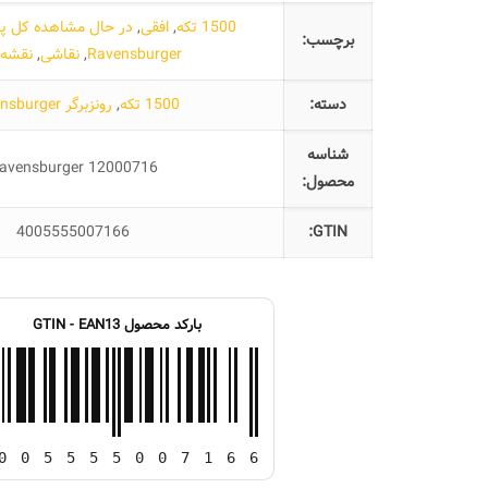
1500 تکه
,
افقی
,
در حال مشاهده کل پا
برچسب:
Ravensburger
,
نقاشی
,
نقشه ap
دسته:
1500 تکه
,
رونزبرگر Ravensburger
شناسه
avensburger 12000716
محصول:
4005555007166
GTIN:
بارکد محصول GTIN - EAN13
0
0
5
5
5
5
0
0
7
1
6
6