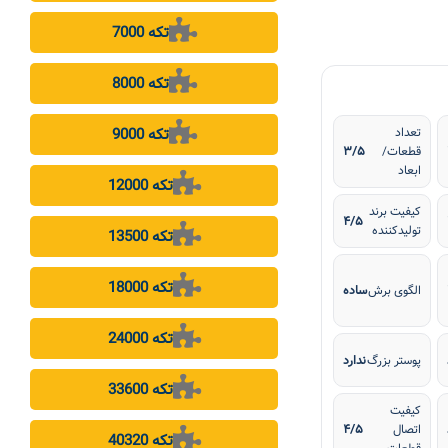
7000 تکه
8000 تکه
9000 تکه
تعداد
قطعات/
۳/۵
ابعاد
12000 تکه
کیفیت برند
۴/۵
تولیدکننده
13500 تکه
18000 تکه
الگوی برش
ساده
24000 تکه
پوستر بزرگ
ندارد
33600 تکه
کیفیت
اتصال
۴/۵
40320 تکه