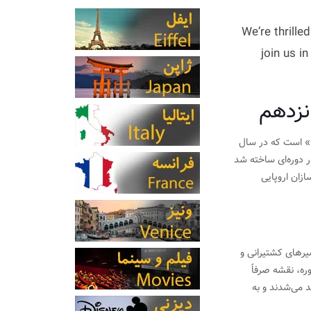
We’re thrill
join us i
نزدهم
این تصویر بازتولید نقشه دو نیم‌کره‌ای مشهور پتروس پلانسیوس با عنوان لاتینی «Orbis Terrarum Typus De Integro Multis In Locis Emendatus» است که در سال
ر دوره‌ای ساخته شد
ازان اروپایی
رهای کشتیرانی و
ره، نقشه صرفاً
د می‌شدند و به