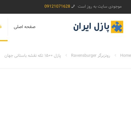
موجودی سایت به روز است
09121071628
صفحه اصلی
ف
Home
رونزبرگر Ravensburger
پازل ۱۵۰۰ تکه نقشه باستانی جهان