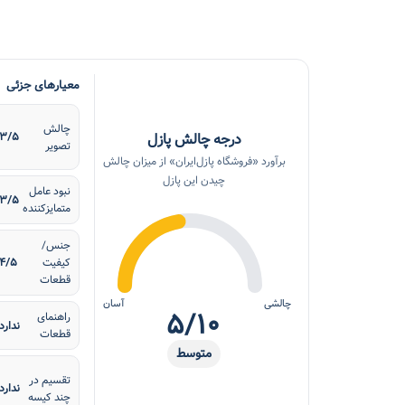
معیارهای جزئی
چالش
درجه چالش پازل
۳/۵
تصویر
برآورد «فروشگاه پازل‌ایران» از میزان چالش
چیدن این پازل
نبود عامل
۳/۵
متمایزکننده
جنس/
کیفیت
۴/۵
قطعات
چالشی
آسان
۵/۱۰
راهنمای
ندارد
قطعات
متوسط
تقسیم در
ندارد
چند کیسه