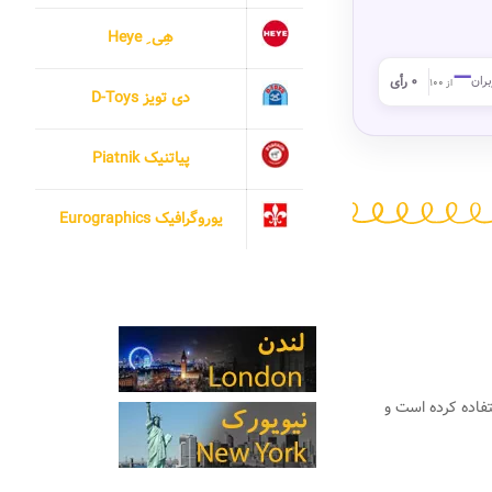
هِی ِ Heye
—
بران
۰ رأی
از ۱۰۰
دی تویز D-Toys
پیاتنیک Piatnik
یوروگرافیک Eurographics
ستفاده کرده است و