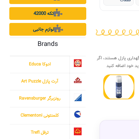
قطعات
42000 تکه
لوازم جانبی
Brands
هداری پازل هستند، اگر
ادوکا Educa
د خود اضافه کنید
آرت پازل Art Puzzle
رونزبرگر Ravensburger
کلمنتونی Clementoni
ترفل Trefl