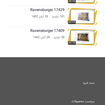
00:15
Ravensburger 17429
181 بازدید
28 آبان 1402
00:15
Ravensburger 17409
58 بازدید
28 آبان 1402
00:15
سبد خرید
برچسب محصولات