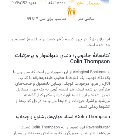
رونزبرگر آلمان
۱۸۰۰۰ تکه
حدود ۲۷۶x192
سانتی متر
مناسب برای سن ۹ تا ۹۹
این پازل بزرگ در چهار کیسه ( هر کیسه برای قفسه) تقسیم و
جدا شده است.
کتابخانهٔ جادویی؛ دنیای دیوانه‌وار و پرجزئیات
Colin Thompson
«Magical Bookcase» از آن تصویرهایی است که نمی‌توان با
یک نگاه فهمید. یک کتابخانهٔ عظیم، طبقه‌به‌طبقه با کتاب،
اتاق، راهرو، موجودات کوچک، وسایل نامعمول و صحنه‌های
طنزآمیز پر شده است. هر قفسه گویی به یک جهان مستقل
تبدیل شده؛ جایی که منطق اندازه و مکان کنار گذاشته
می‌شود و اشیا، حیوانات و آدم‌ها می‌توانند در دل کتاب‌ها و
کشوها زندگی کنند.
Colin Thompson؛ استاد جهان‌های شلوغ و چندلایه
Ravensburger این تصویر را به Colin Thompson نسبت
می‌دهد؛ هنرمند و تصویرگری که به ساختن صحنه‌های بسیار