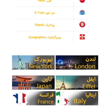
هِی ِ Heye
دی تویز D-Toys
پیاتنیک Piatnik
یوروگرافیک Eurographics