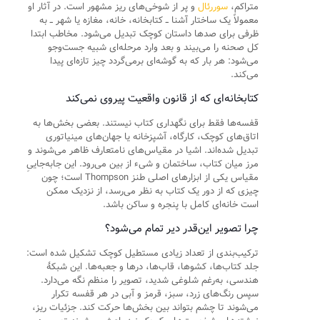
متراکم،
سوررئال
و پر از شوخی‌های ریز مشهور است. در آثار او
معمولاً یک ساختار آشنا ــ کتابخانه، خانه، مغازه یا شهر ــ به
ظرفی برای صدها داستان کوچک تبدیل می‌شود. مخاطب ابتدا
کل صحنه را می‌بیند و بعد وارد مرحله‌ای شبیه جست‌وجو
می‌شود: هر بار که به گوشه‌ای برمی‌گردد چیز تازه‌ای پیدا
می‌کند.
کتابخانه‌ای که از قانون واقعیت پیروی نمی‌کند
قفسه‌ها فقط برای نگهداری کتاب نیستند. بعضی بخش‌ها به
اتاق‌های کوچک، کارگاه، آشپزخانه یا جهان‌های مینیاتوری
تبدیل شده‌اند. اشیا در مقیاس‌های نامتعارف ظاهر می‌شوند و
مرز میان کتاب، ساختمان و شیء از بین می‌رود. این جابه‌جاییِ
مقیاس یکی از ابزارهای اصلی طنز Thompson است؛ چون
چیزی که از دور یک کتاب به نظر می‌رسد، از نزدیک ممکن
است خانه‌ای کامل با پنجره و ساکن باشد.
چرا تصویر این‌قدر دیر تمام می‌شود؟
ترکیب‌بندی از تعداد زیادی مستطیل کوچک تشکیل شده است:
جلد کتاب‌ها، کشوها، قاب‌ها، درها و جعبه‌ها. این شبکهٔ
هندسی، به‌رغم شلوغی شدید، تصویر را منظم نگه می‌دارد.
سپس رنگ‌های زرد، سبز، قرمز و آبی در هر قفسه تکرار
می‌شوند تا چشم بتواند بین بخش‌ها حرکت کند. جزئیات ریز،