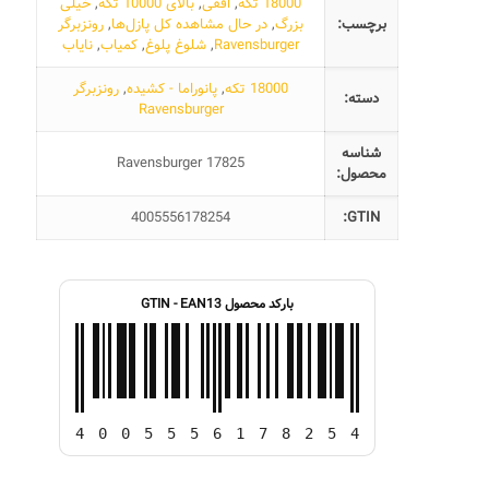
18000 تکه
,
افقی
,
بالای 10000 تکه
,
خیلی
برچسب:
بزرگ
,
در حال مشاهده کل پازل‌ها
,
رونزبرگر
Ravensburger
,
شلوغ پلوغ
,
کمیاب
,
نایاب
18000 تکه
,
پانوراما - کشیده
,
رونزبرگر
دسته:
Ravensburger
شناسه
Ravensburger 17825
محصول:
4005556178254
GTIN:
بارکد محصول GTIN - EAN13
4
0
0
5
5
5
6
1
7
8
2
5
4