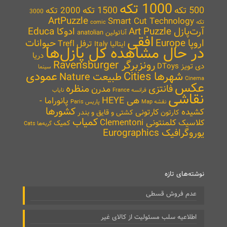
1000 تکه
500 تکه
1500 تکه
2000 تکه
3000
ArtPuzzle
Smart Cut Technology
تکه
comic
آرت‌پازل Art Puzzle
ادوکا Educa
آناتولین anatolian
افقی
اروپا Europe
حیوانات
ترفل Trefl
ایتالیا Italy
در حال مشاهده کل پازل‌ها
دریا
رونزبرگر Ravensburger
دی تویز DToys
سینما
شهرها Cities
عمودی
طبیعت Nature
Cinema
عکس
منظره
فانتزی
مدرن
نایاب
فرانسه France
نقاشی
هی HEYE
پانوراما -
نقشه Map
پاریس Paris
کشورها
کشیده
کارتونی
کارتون
کشتی و قایق و بندر
کمیاب
کلمنتونی Clementoni
کلاسیک
کمیک
گربه‌ها Cats
یوروگرافیک Eurographics
نوشته‌های تازه
عدم فروش قسطی
اطلاعیه سلب مسئولیت از کالای غیر