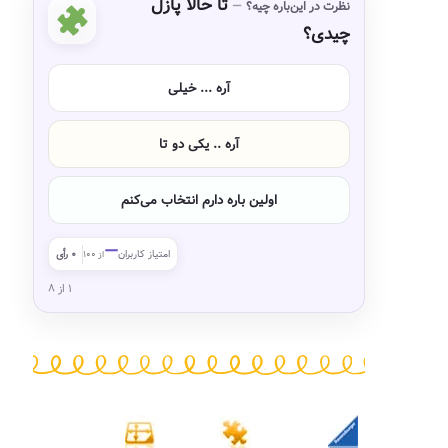
تا حالا پازل
نظرت در این‌باره چیه؟
چیدی؟
آره ... خیلی
آره .. یکی دو تا
اولین باره دارم انتخاب می‌کنم
—
امتیاز کاربران
۰ رأی
از ۱۰۰
۱ از ۸